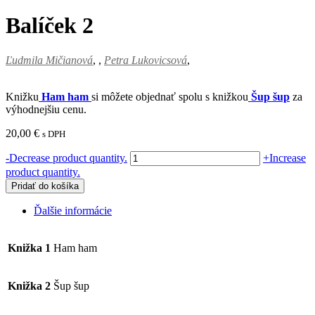
Balíček 2
Ľudmila Mičianová
,
Petra Lukovicsová
Knižku
Ham ham
si môžete objednať spolu s knižkou
Šup šup
za
výhodnejšiu cenu.
20,00
€
s DPH
množstvo
-
Decrease product quantity.
+
Increase
Balíček
product quantity.
2
Pridať do košíka
Ďalšie informácie
Knižka 1
Ham ham
Knižka 2
Šup šup