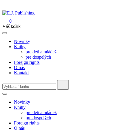
Skip
to
content
0
E.J. Publishing
Váš košík
Novinky
Knihy
pre deti a mládež
pre dospelých
Foreign rights
O nás
Kontakt
Search
for:
Novinky
Knihy
pre deti a mládež
pre dospelých
Foreign rights
O nás