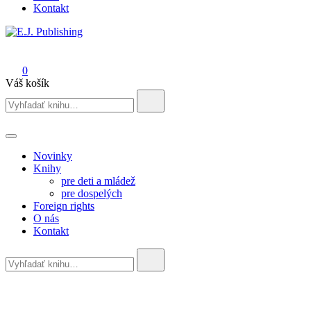
Kontakt
E.J. Publishing
0
Váš košík
Search
for:
Novinky
Knihy
pre deti a mládež
pre dospelých
Foreign rights
O nás
Kontakt
Search
for: