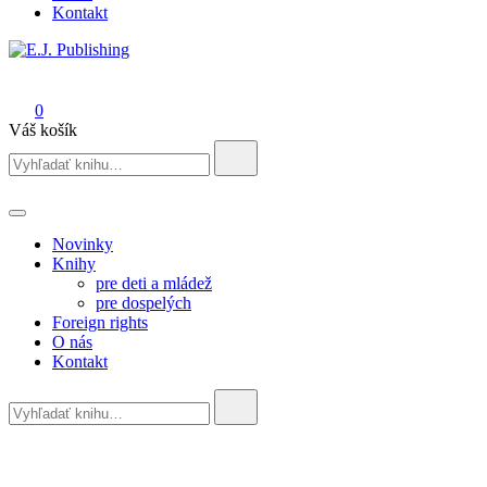
Kontakt
E.J. Publishing
0
Váš košík
Search
for:
Novinky
Knihy
pre deti a mládež
pre dospelých
Foreign rights
O nás
Kontakt
Search
for: