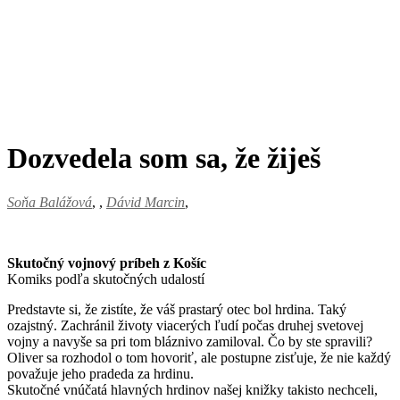
Dozvedela som sa, že žiješ
Soňa Balážová
,
Dávid Marcin
Skutočný vojnový príbeh z Košíc
Komiks podľa skutočných udalostí
Predstavte si, že zistíte, že váš prastarý otec bol hrdina. Taký
ozajstný. Zachránil životy viacerých ľudí počas druhej svetovej
vojny a navyše sa pri tom bláznivo zamiloval. Čo by ste spravili?
Oliver sa rozhodol o tom hovoriť, ale postupne zisťuje, že nie každý
považuje jeho pradeda za hrdinu.
Skutočné vnúčatá hlavných hrdinov našej knižky takisto nechceli,