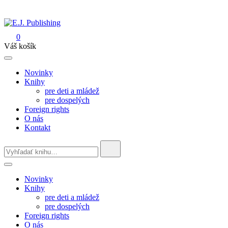
Skip
to
content
0
E.J. Publishing
Váš košík
Novinky
Knihy
pre deti a mládež
pre dospelých
Foreign rights
O nás
Kontakt
Search
for:
Novinky
Knihy
pre deti a mládež
pre dospelých
Foreign rights
O nás