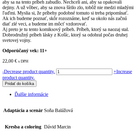
aby sa na tento príbeh zabudlo. Nechceli ani, aby sa opakovali
dejiny. A už vôbec, aby sa znova šírilo zlo, tobôž nie medzi mladými
ľuďmi. Myslia si, že príbehy podobné tomuto si treba pripomínať.
Ak ich budeme poznať, skôr rozoznáme, keď sa okolo nás začnú
diať zlé veci, a budeme im môcť vzdorovať.
Aj preto je tu tento komiksový príbeh. Príbeh, ktorý sa naozaj stal.
Dobrodružný príbeh lásky z Košíc, ktorý sa odohral počas druhej
svetovej vojny.
Odporúčaný vek: 11+
22,00
€
s DPH
množstvo
-
Decrease product quantity.
+
Increase
Dozvedela
product quantity.
som
Pridať do košíka
sa,
že
Ďalšie informácie
žiješ
Adaptácia a scenár
Soňa Balážová
Kresba a coloring
Dávid Marcin