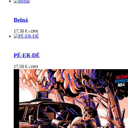
Bežná
17,50
€
s DPH
PÉ-ER-DÉ
17,50
€
s DPH