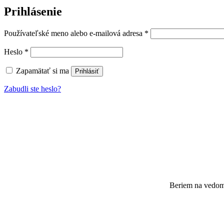
Prihlásenie
Povinné
Používateľské meno alebo e-mailová adresa
*
Povinné
Heslo
*
Zapamätať si ma
Prihlásiť
Zabudli ste heslo?
Beriem na vedomi