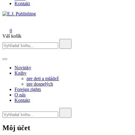
Kontakt
E.J. Publishing
0
Váš košík
Search
for:
Novinky
Knihy
pre deti a mládež
pre dospelých
Foreign rights
O nás
Kontakt
Search
for:
Môj účet