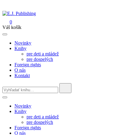
Skip
to
content
0
E.J. Publishing
Váš košík
Novinky
Knihy
pre deti a mládež
pre dospelých
Foreign rights
O nás
Kontakt
Search
for:
Novinky
Knihy
pre deti a mládež
pre dospelých
Foreign rights
O nás