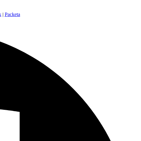
k
|
Packeta