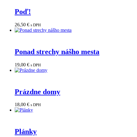
Poď!
26,50
€
s DPH
Ponad strechy nášho mesta
19,00
€
s DPH
Prázdne domy
18,00
€
s DPH
Plánky