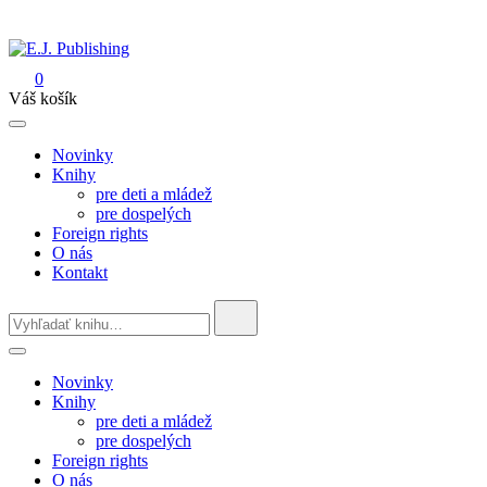
Skip
to
content
0
E.J. Publishing
Váš košík
Novinky
Knihy
pre deti a mládež
pre dospelých
Foreign rights
O nás
Kontakt
Search
for:
Novinky
Knihy
pre deti a mládež
pre dospelých
Foreign rights
O nás