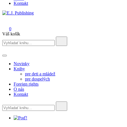
Kontakt
E.J. Publishing
0
Váš košík
Search
for:
Novinky
Knihy
pre deti a mládež
pre dospelých
Foreign rights
O nás
Kontakt
Search
for: