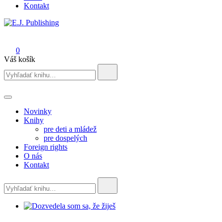
Kontakt
E.J. Publishing
0
Váš košík
Search
for:
Novinky
Knihy
pre deti a mládež
pre dospelých
Foreign rights
O nás
Kontakt
Search
for: