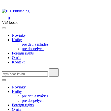
Skip
to
content
0
E.J. Publishing
Váš košík
Novinky
Knihy
pre deti a mládež
pre dospelých
Foreign rights
O nás
Kontakt
Search
for:
Novinky
Knihy
pre deti a mládež
pre dospelých
Foreign rights
O nás